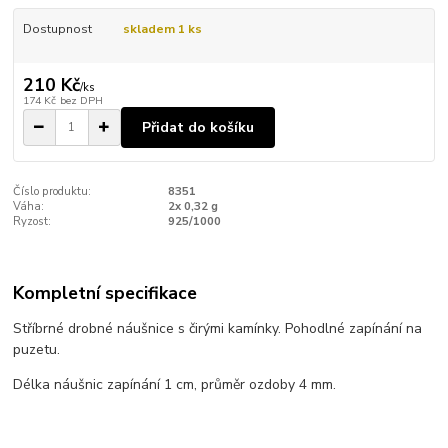
Dostupnost
skladem 1 ks
210 Kč
/
ks
174 Kč
bez DPH
Přidat do košíku
Číslo produktu:
8351
Váha:
2x 0,32 g
Ryzost:
925/1000
Kompletní specifikace
Stříbrné drobné náušnice s čirými kamínky. Pohodlné zapínání na
puzetu.
Délka náušnic zapínání 1 cm, průměr ozdoby 4 mm.