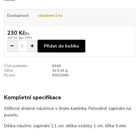
Dostupnost
skladem 1 ks
230 Kč
/
ks
190 Kč
bez DPH
Přidat do košíku
Číslo produktu:
8349
Váha:
2x 0,44 g
Ryzost:
925/1000
Kompletní specifikace
Stříbrné drobné náušnice s čirými kamínky. Pohodlné zapínání na
puzetu.
Délka náušnic zapínání 1,1 cm, délka ozdoby 1 cm, šířka 5 mm.