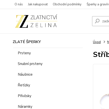
O nás
Jak nakupovat
Obchodní podmínky
Šperky a gravír
ZLATÉ ŠPERKY
Úvod
N
Stří
Prsteny
Snubní prsteny
Náušnice
Řetízky
Přívěsky
Náramky