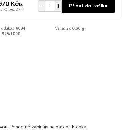
970 Kč
/
ks
Přidat do košíku
28 Kč
bez DPH
roduktu:
6094
Váha:
2x 6,60 g
:
925/1000
rvou. Pohodlné zapínání na patent-klapka.