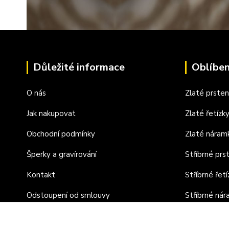
Důležité informace
Oblíben
O nás
Zlaté prste
Jak nakupovat
Zlaté řetízk
Obchodní podmínky
Zlaté náram
Šperky a gravírování
Stříbrné prs
Kontakt
Stříbrné řetí
Odstoupení od smlouvy
Stříbrné ná