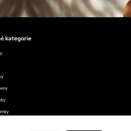
é kategorie
ny
y
ky
teny
zky
ramky