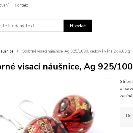
ování
Kontakt
Hledat
áušnice
Stříbrné visací náušnice, Ag 925/1000, celková váha 2x 6,60 g
brné visací náušnice, Ag 925/100
Stříbr
a barv
zapíná
Dos