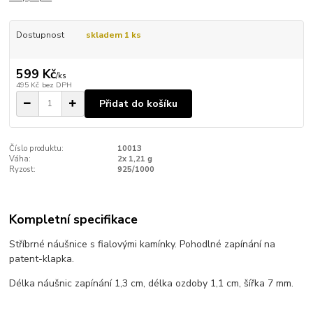
Dostupnost
skladem 1 ks
599 Kč
/
ks
495 Kč
bez DPH
Přidat do košíku
Číslo produktu:
10013
Váha:
2x 1,21 g
Ryzost:
925/1000
Kompletní specifikace
Stříbrné náušnice s fialovými kamínky. Pohodlné zapínání na
patent-klapka.
Délka náušnic zapínání 1,3 cm, délka ozdoby 1,1 cm, šířka 7 mm.