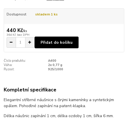
Dostupnost
skladem 1 ks
440 Kč
/
ks
364 Kč
bez DPH
Přidat do košíku
Číslo produktu:
A400
Váha:
2x 0,77 g
Ryzost:
925/1000
Kompletní specifikace
Elegantní stříbrné náušnice s čirými kamenínky a syntetickým
opálem. Pohodlné zapínání na patent-klapka.
Délka náušnic zapínání 1 cm, délka ozdoby 1 cm, šířka 6 mm.