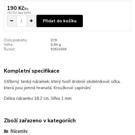
190 Kč
/
ks
157 Kč
bez DPH
Přidat do košíku
Číslo produktu:
379
Váha:
0,84 g
Ryzost:
925/1000
Kompletní specifikace
Stříbrný, tenký náramek, který tvoří drobné obdelníkové očka,
která jsou jemně hranatá. Kroužkové zapínání.
Délka náramku 18,2 cm, šířka 1 mm.
Zboží zařazeno v kategoriích
Náramky