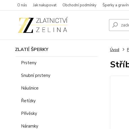
O nás
Jak nakupovat
Obchodní podmínky
Šperky a gravír
ZLATÉ ŠPERKY
Úvod
P
Stří
Prsteny
Snubní prsteny
Náušnice
Řetízky
Přívěsky
Náramky