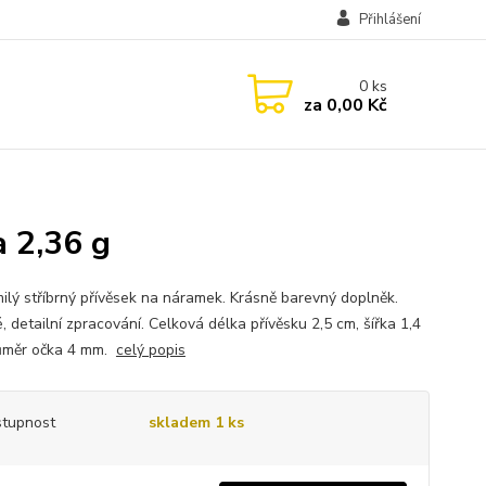
Přihlášení
0
ks
za
0,00 Kč
a 2,36 g
ilý stříbrný přívěsek na náramek. Krásně barevný doplněk.
 detailní zpracování. Celková délka přívěsku 2,5 cm, šířka 1,4
ůměr očka 4 mm.
celý popis
tupnost
skladem 1 ks