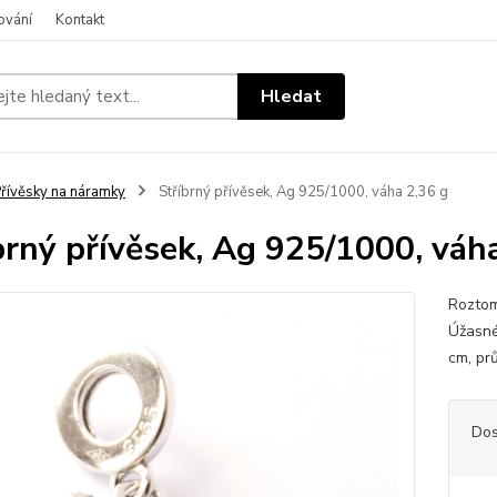
ování
Kontakt
Hledat
řívěsky na náramky
Stříbrný přívěsek, Ag 925/1000, váha 2,36 g
brný přívěsek, Ag 925/1000, váh
Roztom
Úžasné,
cm, pr
Dos