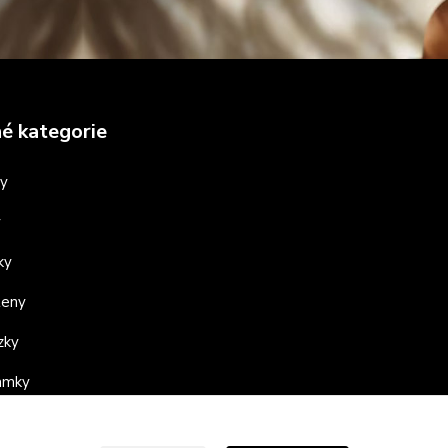
é kategorie
ny
y
ky
teny
zky
ramky