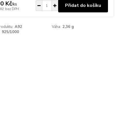
0 Kč
/
ks
Přidat do košíku
 Kč
bez DPH
roduktu:
A92
Váha:
2,36 g
:
925/1000