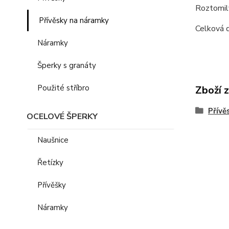
Roztomilý
Přívěsky na náramky
Celková d
Náramky
Šperky s granáty
Použité stříbro
Zboží 
Přívě
OCELOVÉ ŠPERKY
Naušnice
Řetízky
Přívěšky
Náramky