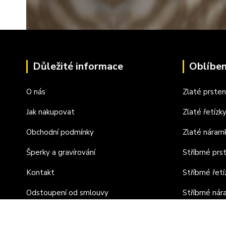
Důležité informace
Oblíben
O nás
Zlaté prste
Jak nakupovat
Zlaté řetízk
Obchodní podmínky
Zlaté náram
Šperky a gravírování
Stříbrné prs
Kontakt
Stříbrné řetí
Odstoupení od smlouvy
Stříbrné ná