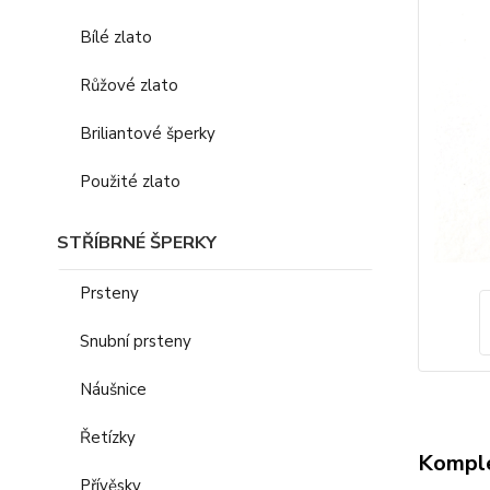
Bílé zlato
Růžové zlato
Briliantové šperky
Použité zlato
STŘÍBRNÉ ŠPERKY
Prsteny
Snubní prsteny
Náušnice
Řetízky
Komple
Přívěsky