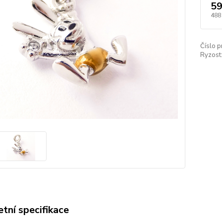
59
488
Číslo p
Ryzost
tní specifikace