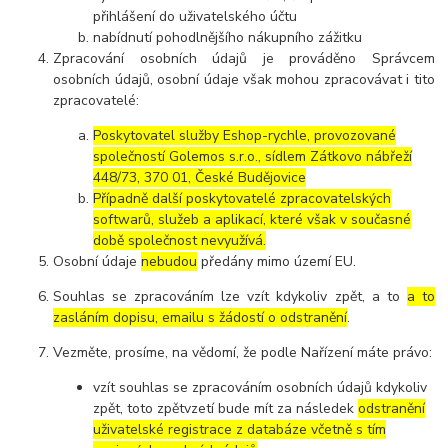
přihlášení do uživatelského účtu
nabídnutí pohodlnějšího nákupního zážitku
Zpracování osobních údajů je prováděno Správcem
osobních údajů, osobní údaje však mohou zpracovávat i tito
zpracovatelé:
Poskytovatel služby Eshop-rychle, provozované
společností Golemos s.r.o., sídlem Zátkovo nábřeží
448/73, 370 01, České Budějovice
Případně další poskytovatelé zpracovatelských
softwarů, služeb a aplikací, které však v současné
době společnost nevyužívá.
Osobní údaje
nebudou
předány mimo území EU.
Souhlas se zpracováním lze vzít kdykoliv zpět, a to
a to
zasláním dopisu, emailu s žádostí o odstranění
.
Vezměte, prosíme, na vědomí, že podle Nařízení máte právo:
vzít souhlas se zpracováním osobních údajů kdykoliv
zpět, toto zpětvzetí bude mít za následek
odstranění
uživatelské registrace z databáze včetně s tím