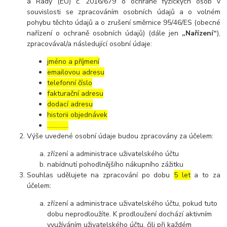
a Rady (EU) č. 2016/679 o ochraně fyzických osob v
souvislosti se zpracováním osobních údajů a o volném
pohybu těchto údajů a o zrušení směrnice 95/46/ES (obecné
nařízení o ochraně osobních údajů) (dále jen
„Nařízení“
),
zpracovával/a následující osobní údaje:
jméno a příjmení
emailovou adresu
telefonní číslo
fakturační adresu
dodací adresu
historii objednávek
…………..
Výše uvedené osobní údaje budou zpracovány za účelem:
zřízení a administrace uživatelského účtu
nabídnutí pohodlnějšího nákupního zážitku
Souhlas udělujete na zpracování po dobu
5 let
a to za
účelem:
zřízení a administrace uživatelského účtu, pokud tuto
dobu neprodloužíte. K prodloužení dochází aktivním
využíváním uživatelského účtu, čili při každém