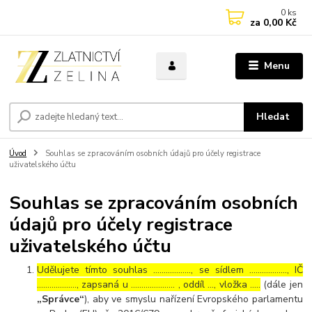
0
ks
za
0,00 Kč
Menu
Hledat
Úvod
Souhlas se zpracováním osobních údajů pro účely registrace
uživatelského účtu
Souhlas se zpracováním osobních
údajů pro účely registrace
uživatelského účtu
Udělujete tímto souhlas ……………..., se sídlem ………………, IČ
………………., zapsaná u ………………… , oddíl …, vložka …..
(dále jen
„Správce“
), aby ve smyslu nařízení Evropského parlamentu