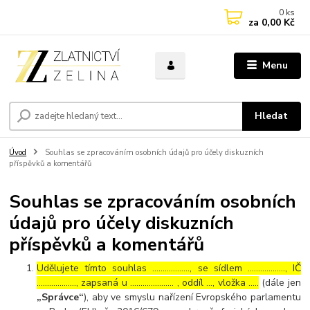
0
ks
za
0,00 Kč
Menu
Hledat
Úvod
Souhlas se zpracováním osobních údajů pro účely diskuzních
příspěvků a komentářů
Souhlas se zpracováním osobních
údajů pro účely diskuzních
příspěvků a komentářů
Udělujete tímto souhlas ……………..., se sídlem ………………, IČ
………………., zapsaná u ………………… , oddíl …, vložka …..
(dále jen
„Správce“
), aby ve smyslu nařízení Evropského parlamentu