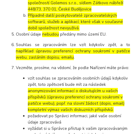
společností Golemos s.r.o., sídlem Zátkovo nábřeží
448/73, 370 01, České Budějovice
Případně další poskytovatelé zpracovatelských
softwarů, služeb a aplikací, které však v současné
době společnost nevyužívá.
Osobní údaje
nebudou
předány mimo území EU.
Souhlas se zpracováním lze vzít kdykoliv zpět, a to
například úpravou preferencí ochrany soukromí v patičce
webu, zasláním dopisu, emailu
.
Vezměte, prosíme, na vědomí, že podle Nařízení máte právo:
vzít souhlas se zpracováním osobních údajů kdykoliv
zpět, toto zpětvzetí bude mít za následek
anonymizování informací o diskutujícím u vašich
příspěvků (úpravou preferencí ochrany soukromí v
patičce webu), popř. na slovní žádost (dopis, email)
kompletní výmaz vašich diskuzních příspěvků.
požadovat po Správci informaci, jaké vaše osobní
údaje zpracovává
vyžádat si u Správce přístup k vašim zpracovávaným