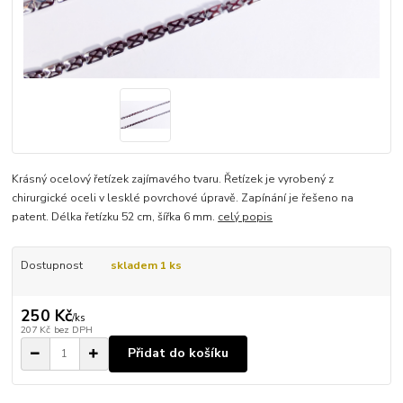
Krásný ocelový řetízek zajímavého tvaru. Řetízek je vyrobený z
chirurgické oceli v lesklé povrchové úpravě. Zapínání je řešeno na
patent. Délka řetízku 52 cm, šířka 6 mm.
celý popis
Dostupnost
skladem 1 ks
250 Kč
/
ks
207 Kč
bez DPH
Přidat do košíku