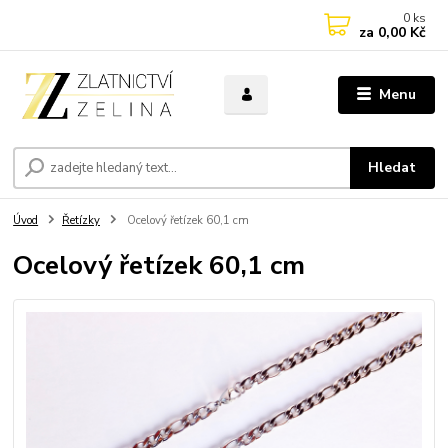
0
ks
za
0,00 Kč
Menu
Hledat
Úvod
Řetízky
Ocelový řetízek 60,1 cm
Ocelový řetízek 60,1 cm