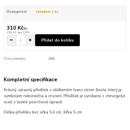
Dostupnost
skladem 1 ks
310 Kč
/
ks
256 Kč
bez DPH
Přidat do košíku
Číslo produktu:
505
Kompletní specifikace
Krásný, výrazný přívěšek v oblíbeném tvaru strom života, který je
symbolem nekonečna a zrození. Přívěšek je vyrobený z chirurgické
oceli v lesklé povrchové úpravě.
Délka přívěšku bez očka 5,4 cm, šířka 5 cm.