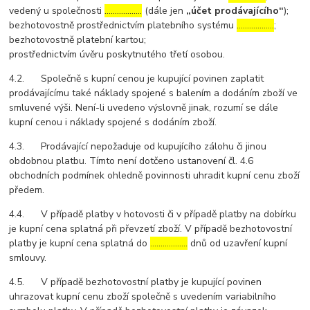
vedený u společnosti
………………
(dále jen
„účet prodávajícího“
);
bezhotovostně prostřednictvím platebního systému
………………
;
bezhotovostně platební kartou;
prostřednictvím úvěru poskytnutého třetí osobou.
4.2. Společně s kupní cenou je kupující povinen zaplatit
prodávajícímu také náklady spojené s balením a dodáním zboží ve
smluvené výši. Není-li uvedeno výslovně jinak, rozumí se dále
kupní cenou i náklady spojené s dodáním zboží.
4.3. Prodávající nepožaduje od kupujícího zálohu či jinou
obdobnou platbu. Tímto není dotčeno ustanovení čl. 4.6
obchodních podmínek ohledně povinnosti uhradit kupní cenu zboží
předem.
4.4. V případě platby v hotovosti či v případě platby na dobírku
je kupní cena splatná při převzetí zboží. V případě bezhotovostní
platby je kupní cena splatná do
………………
dnů od uzavření kupní
smlouvy.
4.5. V případě bezhotovostní platby je kupující povinen
uhrazovat kupní cenu zboží společně s uvedením variabilního