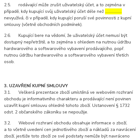
2.5. rodávající může zrušit uživatelský účet, a to zejména v
případě, kdy kupující svůj uživatelský účet déle než
………………
nevyužívá, či v případě, kdy kupující poruší své povinnosti z kupní
smlouvy (včetně obchodních podmínek).
2.6. Kupující bere na vědomí, že uživatelský účet nemusí být
dostupný nepřetržitě, a to zejména s ohledem na nutnou údržbu
hardwarového a softwarového vybavení prodávajícího, popř.
nutnou údržbu hardwarového a softwarového vybavení třetích
osob.
3. UZAVŘENÍ KUPNÍ SMLOUVY
3.1. Veškerá prezentace zboží umístěná ve webovém rozhraní
obchodu je informativního charakteru a prodávající není povinen
uzavřít kupní smlouvu ohledně tohoto zboží. Ustanovení § 1732
odst. 2 občanského zákoníku se nepoužije.
3.2. Webové rozhraní obchodu obsahuje informace o zboží,
a to včetně uvedení cen jednotlivého zboží a nákladů za navrácení
zboží, jestliže toto zboží ze své podstaty nemůže být navráceno