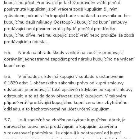
kupujícího přijal. Prodávající je taktéž oprávněn vrátit plnění
poskytnuté kupujícím již při vrácení zboží kupujícím či jiným
způsobem, pokud s tím kupující bude souhlasit a nevzniknou tím
kupujícímu další náklady. Odstoupí-li kupující od kupní smlouvy,
prodávající není povinen vrátit přijaté peněžní prostředky
kupujícímu dříve, než mu kupující zboží vrátí nebo prokáže, že zboží
prodávajícímu odeslal.
5.5. Nárok na úhradu škody vzniklé na zboží je prodávající
oprávněn jednostranně započíst proti nároku kupujícího na vrácení
kupní ceny.
5.6. V případech, kdy má kupující v souladu s ustanovením
§ 1829 odst. 1 občanského zákoníku právo od kupní smlouvy
odstoupit, je prodávající také oprávněn kdykoliv od kupní smlouvy
odstoupit, a to až do doby převzetí zboží kupujícím. V takovém
případě vrátí prodávající kupujícímu kupní cenu bez zbytečného
odkladu, a to bezhotovostně na účet určený kupujícím.
5.7. Je-li společně se zbožím poskytnut kupujícímu dárek, je
darovací smlouva mezi prodávajícím a kupujícím uzavřena
s rozvazovací podmínkou, že dojde-li k odstoupení od kupní