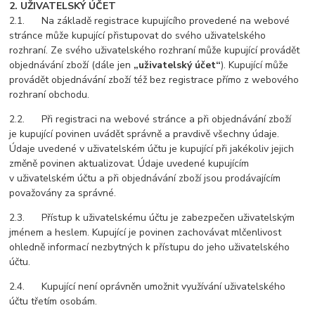
2. UŽIVATELSKÝ ÚČET
2.1. Na základě registrace kupujícího provedené na webové
stránce může kupující přistupovat do svého uživatelského
rozhraní. Ze svého uživatelského rozhraní může kupující provádět
objednávání zboží (dále jen
„uživatelský účet“
). Kupující může
provádět objednávání zboží též bez registrace přímo z webového
rozhraní obchodu.
2.2. Při registraci na webové stránce a při objednávání zboží
je kupující povinen uvádět správně a pravdivě všechny údaje.
Údaje uvedené v uživatelském účtu je kupující při jakékoliv jejich
změně povinen aktualizovat. Údaje uvedené kupujícím
v uživatelském účtu a při objednávání zboží jsou prodávajícím
považovány za správné.
2.3. Přístup k uživatelskému účtu je zabezpečen uživatelským
jménem a heslem. Kupující je povinen zachovávat mlčenlivost
ohledně informací nezbytných k přístupu do jeho uživatelského
účtu.
2.4. Kupující není oprávněn umožnit využívání uživatelského
účtu třetím osobám.