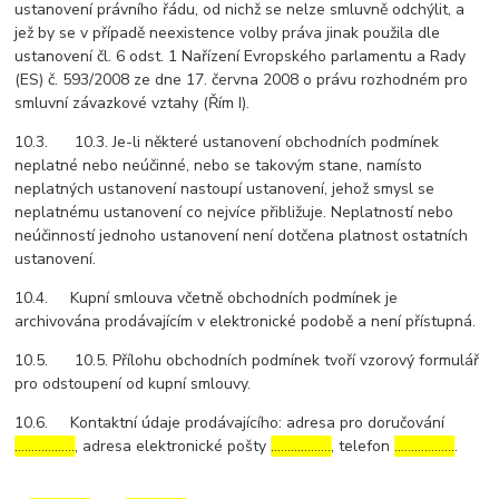
ustanovení právního řádu, od nichž se nelze smluvně odchýlit, a
jež by se v případě neexistence volby práva jinak použila dle
ustanovení čl. 6 odst. 1 Nařízení Evropského parlamentu a Rady
(ES) č. 593/2008 ze dne 17. června 2008 o právu rozhodném pro
smluvní závazkové vztahy (Řím I).
10.3. 10.3. Je-li některé ustanovení obchodních podmínek
neplatné nebo neúčinné, nebo se takovým stane, namísto
neplatných ustanovení nastoupí ustanovení, jehož smysl se
neplatnému ustanovení co nejvíce přibližuje. Neplatností nebo
neúčinností jednoho ustanovení není dotčena platnost ostatních
ustanovení.
10.4. Kupní smlouva včetně obchodních podmínek je
archivována prodávajícím v elektronické podobě a není přístupná.
10.5. 10.5. Přílohu obchodních podmínek tvoří vzorový formulář
pro odstoupení od kupní smlouvy.
10.6. Kontaktní údaje prodávajícího: adresa pro doručování
………………
, adresa elektronické pošty
………………
, telefon
………………
.