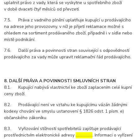
uplatnit právo z vady, která se vyskytne u spotřebního zboží
v době dvaceti čtyř měsíců od převzetí.
7.5. Práva z vadného plnění uplatňuje kupující u prodávajícího
na adrese jeho provozovny, v níž je přijetí reklamace možné s
ohledem na sortiment prodávaného zboží, případně i v sídle nebo
místě podnikání.
7.6. Další práva a povinnosti stran související s odpovědností
prodávajícího za vady může upravit reklamační řád prodávajícího.
8. DALŠÍ PRÁVA A POVINNOSTI SMLUVNÍCH STRAN
8.1. Kupující nabývá vlastnictví ke zboží zaplacením celé kupní
ceny zboží.
8.2. Prodávající není ve vztahu ke kupujícímu vázán žádnými
kodexy chování ve smyslu ustanovení § 1826 odst. 1 písm. e)
občanského zákoníku.
8.3. Vyřizování stížností spotřebitelů zajišťuje prodávající
prostřednictvím elektronické adresy
………………
. Informaci o vyřízení