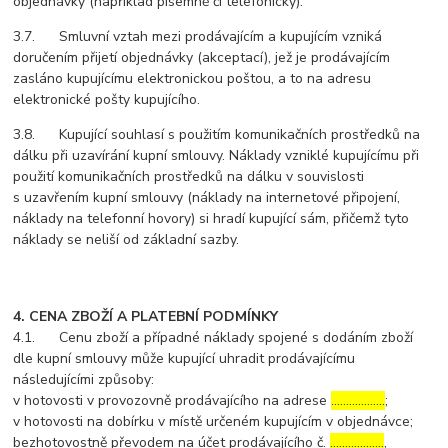
objednávky (například písemně či telefonicky).
3.7. Smluvní vztah mezi prodávajícím a kupujícím vzniká
doručením přijetí objednávky (akceptací), jež je prodávajícím
zasláno kupujícímu elektronickou poštou, a to na adresu
elektronické pošty kupujícího.
3.8. Kupující souhlasí s použitím komunikačních prostředků na
dálku při uzavírání kupní smlouvy. Náklady vzniklé kupujícímu při
použití komunikačních prostředků na dálku v souvislosti
s uzavřením kupní smlouvy (náklady na internetové připojení,
náklady na telefonní hovory) si hradí kupující sám, přičemž tyto
náklady se neliší od základní sazby.
4. CENA ZBOŽÍ A PLATEBNÍ PODMÍNKY
4.1. Cenu zboží a případné náklady spojené s dodáním zboží
dle kupní smlouvy může kupující uhradit prodávajícímu
následujícími způsoby:
v hotovosti v provozovně prodávajícího na adrese
………………
;
v hotovosti na dobírku v místě určeném kupujícím v objednávce;
bezhotovostně převodem na účet prodávajícího č.
………………
,