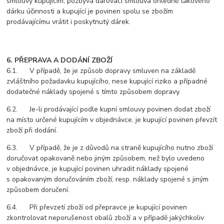
smlouvy kupujícím, pozbývá darovací smlouva ohledně takového
dárku účinnosti a kupující je povinen spolu se zbožím
prodávajícímu vrátit i poskytnutý dárek.
6. PŘEPRAVA A DODÁNÍ ZBOŽÍ
6.1. V případě, že je způsob dopravy smluven na základě
zvláštního požadavku kupujícího, nese kupující riziko a případné
dodatečné náklady spojené s tímto způsobem dopravy.
6.2. Je-li prodávající podle kupní smlouvy povinen dodat zboží
na místo určené kupujícím v objednávce, je kupující povinen převzít
zboží při dodání.
6.3. V případě, že je z důvodů na straně kupujícího nutno zboží
doručovat opakovaně nebo jiným způsobem, než bylo uvedeno
v objednávce, je kupující povinen uhradit náklady spojené
s opakovaným doručováním zboží, resp. náklady spojené s jiným
způsobem doručení.
6.4. Při převzetí zboží od přepravce je kupující povinen
zkontrolovat neporušenost obalů zboží a v případě jakýchkoliv