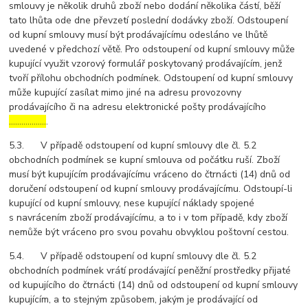
smlouvy je několik druhů zboží nebo dodání několika částí, běží
tato lhůta ode dne převzetí poslední dodávky zboží. Odstoupení
od kupní smlouvy musí být prodávajícímu odesláno ve lhůtě
uvedené v předchozí větě. Pro odstoupení od kupní smlouvy může
kupující využit vzorový formulář poskytovaný prodávajícím, jenž
tvoří přílohu obchodních podmínek. Odstoupení od kupní smlouvy
může kupující zasílat mimo jiné na adresu provozovny
prodávajícího či na adresu elektronické pošty prodávajícího
………………
.
5.3. V případě odstoupení od kupní smlouvy dle čl. 5.2
obchodních podmínek se kupní smlouva od počátku ruší. Zboží
musí být kupujícím prodávajícímu vráceno do čtrnácti (14) dnů od
doručení odstoupení od kupní smlouvy prodávajícímu. Odstoupí-li
kupující od kupní smlouvy, nese kupující náklady spojené
s navrácením zboží prodávajícímu, a to i v tom případě, kdy zboží
nemůže být vráceno pro svou povahu obvyklou poštovní cestou.
5.4. V případě odstoupení od kupní smlouvy dle čl. 5.2
obchodních podmínek vrátí prodávající peněžní prostředky přijaté
od kupujícího do čtrnácti (14) dnů od odstoupení od kupní smlouvy
kupujícím, a to stejným způsobem, jakým je prodávající od