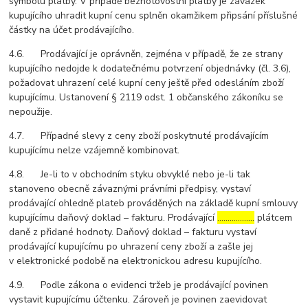
symbolu platby. V případě bezhotovostní platby je závazek
kupujícího uhradit kupní cenu splněn okamžikem připsání příslušné
částky na účet prodávajícího.
4.6. Prodávající je oprávněn, zejména v případě, že ze strany
kupujícího nedojde k dodatečnému potvrzení objednávky (čl. 3.6),
požadovat uhrazení celé kupní ceny ještě před odesláním zboží
kupujícímu. Ustanovení § 2119 odst. 1 občanského zákoníku se
nepoužije.
4.7. Případné slevy z ceny zboží poskytnuté prodávajícím
kupujícímu nelze vzájemně kombinovat.
4.8. Je-li to v obchodním styku obvyklé nebo je-li tak
stanoveno obecně závaznými právními předpisy, vystaví
prodávající ohledně plateb prováděných na základě kupní smlouvy
kupujícímu daňový doklad – fakturu. Prodávající
………………
plátcem
daně z přidané hodnoty. Daňový doklad – fakturu vystaví
prodávající kupujícímu po uhrazení ceny zboží a zašle jej
v elektronické podobě na elektronickou adresu kupujícího.
4.9. Podle zákona o evidenci tržeb je prodávající povinen
vystavit kupujícímu účtenku. Zároveň je povinen zaevidovat