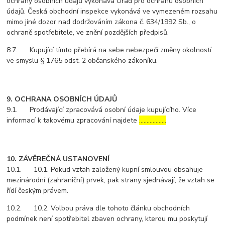
ochrany osobních údajů vykonává Úřad pro ochranu osobních
údajů. Česká obchodní inspekce vykonává ve vymezeném rozsahu
mimo jiné dozor nad dodržováním zákona č. 634/1992 Sb., o
ochraně spotřebitele, ve znění pozdějších předpisů.
8.7. Kupující tímto přebírá na sebe nebezpečí změny okolností
ve smyslu § 1765 odst. 2 občanského zákoníku.
9. OCHRANA OSOBNÍCH ÚDAJŮ
9.1. Prodávající zpracovává osobní údaje kupujícího. Více
informací k takovému zpracování najdete
………………
10. ZÁVĚREČNÁ USTANOVENÍ
10.1. 10.1. Pokud vztah založený kupní smlouvou obsahuje
mezinárodní (zahraniční) prvek, pak strany sjednávají, že vztah se
řídí českým právem.
10.2. 10.2. Volbou práva dle tohoto článku obchodních
podmínek není spotřebitel zbaven ochrany, kterou mu poskytují