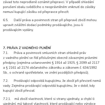
závad toto neprodleně oznámit přepravci. V případě shledání
porušení obalu svědčícího o neoprávněném vniknutí do zásilky
nemusí kupující zásilku od přepravce převzít.
6.5. Další práva a povinnosti stran při přepravě zboží mohou
upravit zvláštní dodací podmínky prodávajícího, jsou-li
prodávajícím vydány.
7. PRÁVA Z VADNÉHO PLNĚNÍ
7.1. Práva a povinnosti smluvních stran ohledně práv
z vadného plnění se řídí příslušnými obecně závaznými právními
předpisy (zejména ustanoveními § 1914 až 1925, § 2099 až 2117
a § 2161 až 2174 občanského zákoníku a zákonem č. 634/1992
Sb., o ochraně spotřebitele, ve znění pozdějších předpisů).
7.2. Prodávající odpovídá kupujícímu, že zboží při převzetí nemá
vady. Zejména prodávající odpovídá kupujícímu, že v době, kdy
kupující zboží převzal:
7.2.1. má zboží vlastnosti, které si strany ujednaly, a chybí-li
ujednání, má takové vlastnosti, které prodávající nebo výrobce