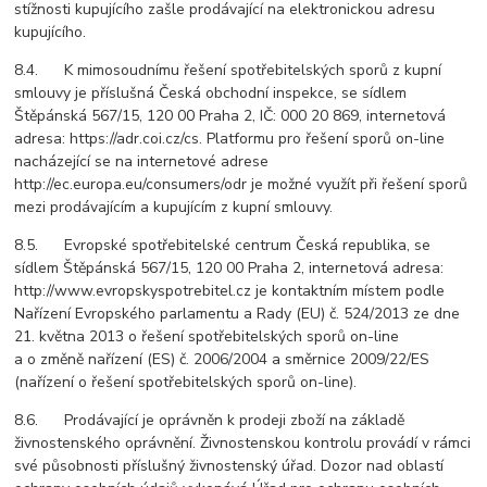
stížnosti kupujícího zašle prodávající na elektronickou adresu
kupujícího.
8.4. K mimosoudnímu řešení spotřebitelských sporů z kupní
smlouvy je příslušná Česká obchodní inspekce, se sídlem
Štěpánská 567/15, 120 00 Praha 2, IČ: 000 20 869, internetová
adresa: https://adr.coi.cz/cs. Platformu pro řešení sporů on-line
nacházející se na internetové adrese
http://ec.europa.eu/consumers/odr je možné využít při řešení sporů
mezi prodávajícím a kupujícím z kupní smlouvy.
8.5. Evropské spotřebitelské centrum Česká republika, se
sídlem Štěpánská 567/15, 120 00 Praha 2, internetová adresa:
http://www.evropskyspotrebitel.cz je kontaktním místem podle
Nařízení Evropského parlamentu a Rady (EU) č. 524/2013 ze dne
21. května 2013 o řešení spotřebitelských sporů on-line
a o změně nařízení (ES) č. 2006/2004 a směrnice 2009/22/ES
(nařízení o řešení spotřebitelských sporů on-line).
8.6. Prodávající je oprávněn k prodeji zboží na základě
živnostenského oprávnění. Živnostenskou kontrolu provádí v rámci
své působnosti příslušný živnostenský úřad. Dozor nad oblastí