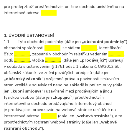
pro prodej zboží prostřednictvím on-line obchodu umístěného na
internetové adrese
………………
1. ÚVODNÍ USTANOVENÍ
1.1. Tyto obchodní podmínky (dále jen
„obchodní podmínky“
)
obchodní společnosti
………………
, se sídlem
………………
, identifikační
číslo:
………………
, zapsané v obchodním rejstříku vedeném
………………
,
oddíl
………………
, vložka
………………
(dále jen
„prodávající“
) upravují
v souladu s ustanovením § 1751 odst. 1 zákona č. 89/2012 Sb.,
občanský zákoník, ve znění pozdějších předpisů (dále jen
„občanský zákoník“
) vzájemná práva a povinnosti smluvních
stran vzniklé v souvislosti nebo na základě kupní smlouvy (dále
jen
„kupní smlouva“
) uzavírané mezi prodávajícím a jinou
fyzickou osobou (dále jen
„kupující“
) prostřednictvím
internetového obchodu prodávajícího. Internetový obchod
je prodávajícím provozován na webové stránce umístěné na
internetové adrese
………………
(dále jen
„webová stránka“
), a to
prostřednictvím rozhraní webové stránky (dále jen
„webové
rozhraní obchodu“
).