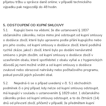
přijatou tržbu u správce daně online; v případě technického
výpadku pak nejpozději do 48 hodin.
5. ODSTOUPENÍ OD KUPNÍ SMLOUVY
5.1. Kupující bere na vědomí, že dle ustanovení § 1837
občanského zákoníku, nelze mimo jiné odstoupit od kupní smlouvy
o dodávce zboží, které bylo upraveno podle přání kupujícího nebo
pro jeho osobu, od kupní smlouvy o dodávce zboží, které podléhá
rychlé zkáze, jakož i zboží, které bylo po dodání nenávratně
smíseno s jiným zbožím, od kupní smlouvy o dodávce zboží v
uzavřeném obalu, které spotřebitel z obalu vyňal a z hygienických
důvodů jej není možné vrátit a od kupní smlouvy o dodávce
zvukové nebo obrazové nahrávky nebo počítačového programu,
pokud porušil jejich původní obal.
5.2. Nejedná-li se o případ uvedený v čl. 5.1 obchodních
podmínek či o jiný případ, kdy nelze od kupní smlouvy odstoupit,
má kupující v souladu s ustanovením § 1829 odst. 1 občanského
zákoníku právo od kupní smlouvy odstoupit, a to do čtrnácti (14)
dnů od převzetí zboží, přičemž v případě, že předmětem kupní