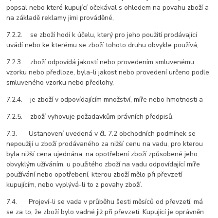
popsal nebo které kupující očekával s ohledem na povahu zboží a
na základě reklamy jimi prováděné,
7.2.2. se zboží hodí k účelu, který pro jeho použití prodávající
uvádí nebo ke kterému se zboží tohoto druhu obvykle používá,
7.2.3. zboží odpovídá jakostí nebo provedením smluvenému
vzorku nebo předloze, byla-li jakost nebo provedení určeno podle
smluveného vzorku nebo předlohy,
7.2.4. je zboží v odpovídajícím množství, míře nebo hmotnosti a
7.2.5. zboží vyhovuje požadavkům právních předpisů.
7.3. Ustanovení uvedená v čl. 7.2 obchodních podmínek se
nepoužijí u zboží prodávaného za nižší cenu na vadu, pro kterou
byla nižší cena ujednána, na opotřebení zboží způsobené jeho
obvyklým užíváním, u použitého zboží na vadu odpovídající míře
používání nebo opotřebení, kterou zboží mělo při převzetí
kupujícím, nebo vyplývá-li to z povahy zboží.
7.4. Projeví-li se vada v průběhu šesti měsíců od převzetí, má
se za to, že zboží bylo vadné již při převzetí. Kupující je oprávněn