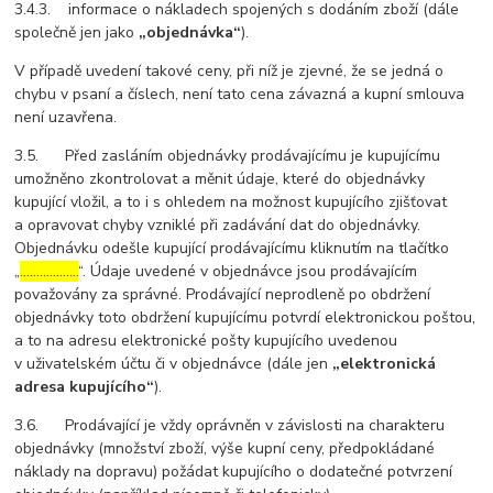
3.4.3. informace o nákladech spojených s dodáním zboží (dále
společně jen jako
„objednávka“
).
V případě uvedení takové ceny, při níž je zjevné, že se jedná o
chybu v psaní a číslech, není tato cena závazná a kupní smlouva
není uzavřena.
3.5. Před zasláním objednávky prodávajícímu je kupujícímu
umožněno zkontrolovat a měnit údaje, které do objednávky
kupující vložil, a to i s ohledem na možnost kupujícího zjišťovat
a opravovat chyby vzniklé při zadávání dat do objednávky.
Objednávku odešle kupující prodávajícímu kliknutím na tlačítko
„
………………
“. Údaje uvedené v objednávce jsou prodávajícím
považovány za správné. Prodávající neprodleně po obdržení
objednávky toto obdržení kupujícímu potvrdí elektronickou poštou,
a to na adresu elektronické pošty kupujícího uvedenou
v uživatelském účtu či v objednávce (dále jen
„elektronická
adresa kupujícího“
).
3.6. Prodávající je vždy oprávněn v závislosti na charakteru
objednávky (množství zboží, výše kupní ceny, předpokládané
náklady na dopravu) požádat kupujícího o dodatečné potvrzení