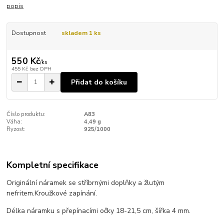
popis
Dostupnost
skladem 1 ks
550 Kč
/
ks
455 Kč
bez DPH
Přidat do košíku
Číslo produktu:
A83
Váha:
4,49 g
Ryzost:
925/1000
Kompletní specifikace
Originální náramek se stříbrnými doplňky a žlutým
nefritem.Kroužkové zapínání.
Délka náramku s přepínacími očky 18-21,5 cm, šířka 4 mm.