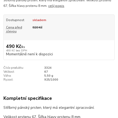
Stříbrný pánský prsten, který má elegantní zpracování. Velikost prstenu
67, Šířka hlavy prstenu 8 mm.
celý popis
Dostupnost
skladem
Cena před
920 Kč
slevou
490 Kč
/
ks
490 Kč
bez DPH
Momentálně není k dispozici
Číslo produktu:
3324
Velikost:
67
Váha:
5,50 g
Ryzost:
925/1000
Kompletní specifikace
Stříbrný pánský prsten, který má elegantní zpracování.
Velikost prstenu 67, Šířka hlavy prstenu 8 mm.