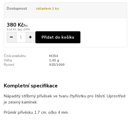
Dostupnost
skladem 1 ks
380 Kč
/
ks
314 Kč
bez DPH
Přidat do košíku
Číslo produktu:
M254
Váha:
1,45 g
Ryzost:
925/1000
Kompletní specifikace
Nápaditý stříbrný přívěsek ve tvaru čtyřlístku pro štěstí. Uprostřed
je zelený kamínek.
Průměr přívěsku 1,7 cm, očko 4 mm.